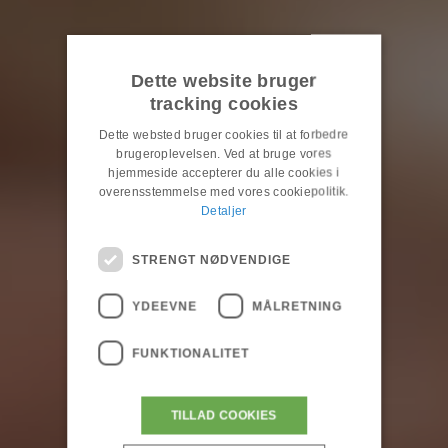
Dette website bruger
tracking cookies
Dette websted bruger cookies til at forbedre
brugeroplevelsen. Ved at bruge vores
hjemmeside accepterer du alle cookies i
overensstemmelse med vores cookiepolitik.
Detaljer
STRENGT NØDVENDIGE
YDEEVNE
MÅLRETNING
FUNKTIONALITET
TILLAD COOKIES